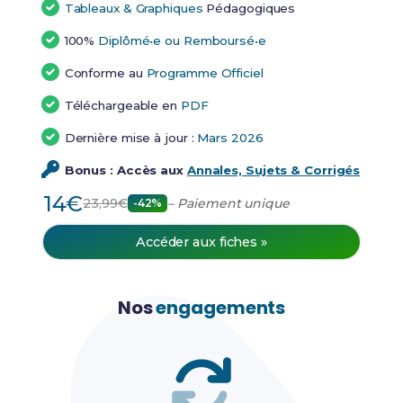
Tableaux & Graphiques
Pédagogiques
100%
Diplômé•e ou Remboursé•e
Conforme au
Programme Officiel
Téléchargeable en
PDF
Dernière mise à jour :
Mars 2026
Bonus : Accès aux
Annales, Sujets & Corrigés
14€
23,99€
– Paiement unique
-42%
Accéder aux fiches »
Nos
engagements