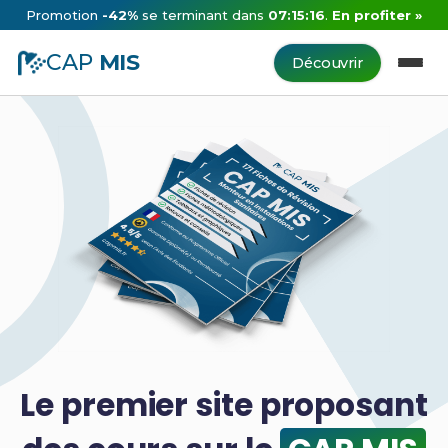
Promotion
-42%
se terminant dans
07:15:15
.
En profiter »
CAP
MIS
Découvrir
Le premier site proposant