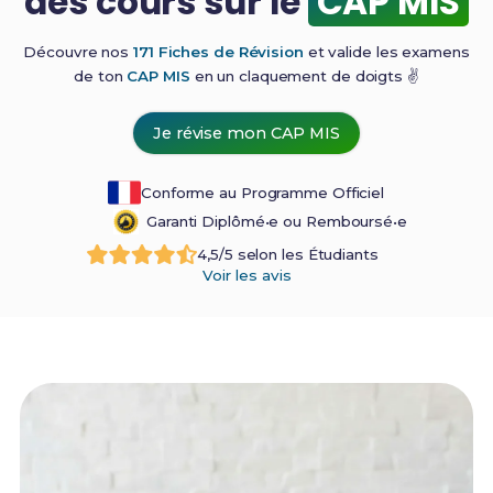
des cours sur le
CAP MIS
Découvre nos
171 Fiches de Révision
et valide les examens
de ton
CAP MIS
en un claquement de
doigts ✌️
Je révise mon CAP MIS
Conforme au Programme Officiel
Garanti Diplômé•e ou Remboursé•e
4,5/5 selon les Étudiants
Voir les avis