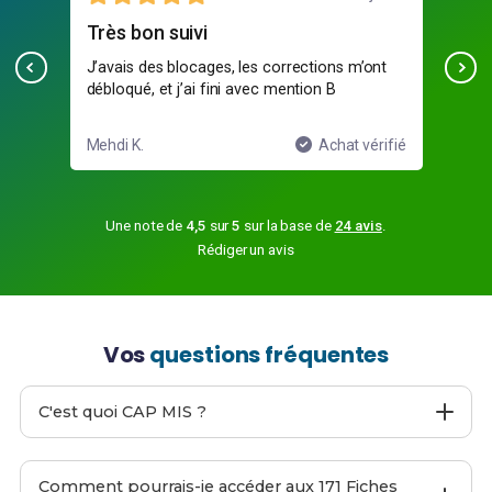
uivi
grave utile
locages, les corrections m’ont
Pas de blabla, que du concre
j’ai fini avec mention B
Achat vérifié
Yanis D.
Une note de
4,5
sur
5
sur la base de
24 avis
.
Rédiger un avis
Vos
questions fréquentes
C'est quoi CAP MIS ?
CAP MIS
est un site web proposant
171 Fiches de
Révision
pour le
CAP MIS
afin de t'aider à préparer ton
Comment pourrais-je accéder aux 171 Fiches