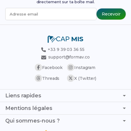
directement sur ta boîte mail.
Recevoir
Adresse email
CAP
MIS
+33 9 39 03 36 55
support@formav.co
Facebook
Instagram
Threads
X (Twitter)
Liens rapides
Page d'accueil
Mentions légales
Simulateur de notes
C.G.V. - C.G.U.
Qui sommes-nous ?
Trouver son stage
Politique de confidentialité