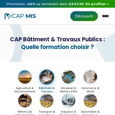
Promotion
-42%
se terminant dans
02:51:38
.
En profiter »
CAP
MIS
Découvrir
CAP Bâtiment & Travaux Publics :
Quelle formation choisir ?
Agriculture &
Bâtiment &
Artisanat &
Commerce &
Environnement
Travaux
Métiers d'Art
Vente
Publics
Métiers de
Transport &
Industrie &
Automobile &