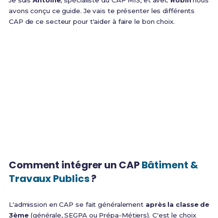
Je suis
Antoine
, spécialiste du CAP MIS, et avec
Robin
nous
avons conçu ce guide. Je vais te présenter les différents
CAP de ce secteur pour t'aider à faire le bon choix.
1er
Adultes
Employeur de France
Idéal Reconversion
Primes
Embauche
Salaire attractif
Recrutement fort
Comment intégrer un CAP
Bâtiment &
Travaux Publics
?
L'admission en CAP se fait généralement
après la classe de
3ème
(générale, SEGPA ou Prépa-Métiers). C'est le choix