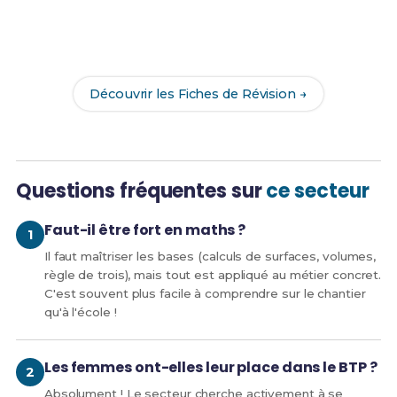
Accède à nos Fiches de Révision complètes pour
réussir ton CAP MIS et assure ta réussite dans le
secteur Bâtiment & Travaux Publics.
Découvrir les Fiches de Révision →
Questions fréquentes sur
ce secteur
Faut-il être fort en maths ?
Il faut maîtriser les bases (calculs de surfaces, volumes,
règle de trois), mais tout est appliqué au métier concret.
C'est souvent plus facile à comprendre sur le chantier
qu'à l'école !
Les femmes ont-elles leur place dans le BTP ?
Absolument ! Le secteur cherche activement à se