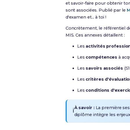
et savoir-faire pour obtenir t
sont associées
. Publié par le
M
d'examen et... à toi !
Concrètement,
le référentiel 
MIS
. Ces annexes détaillent :
Les
activités professio
Les
compétences
à acqu
Les
savoirs associés
(S1
Les
critères d'évaluati
Les
conditions d'exerci
À savoir :
La première ses
ℹ️
diplôme intègre les enjeux