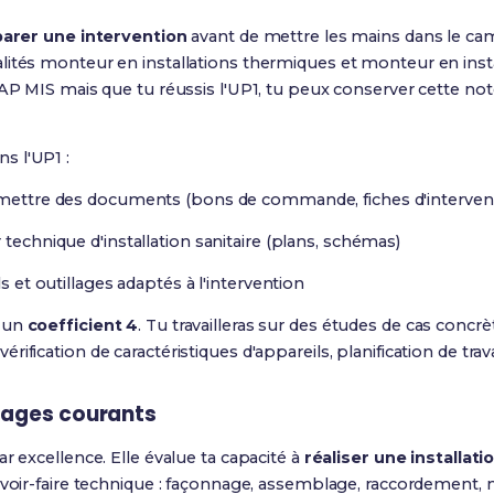
arer une intervention
avant de mettre les mains dans le cam
tés monteur en installations thermiques et monteur en instal
CAP MIS mais que tu réussis l'UP1, tu peux conserver cette n
s l'UP1 :
mettre des documents (bons de commande, fiches d'interven
technique d'installation sanitaire (plans, schémas)
ls et outillages adaptés à l'intervention
 un
coefficient 4
. Tu travailleras sur des études de cas concrè
ification de caractéristiques d'appareils, planification de trava
vrages courants
r excellence. Elle évalue ta capacité à
réaliser une installati
avoir-faire technique : façonnage, assemblage, raccordement, m