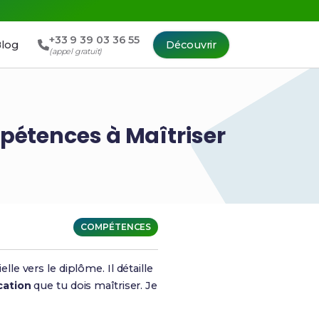
+33 9 39 03 36 55
log
Découvrir
(appel gratuit)
pétences à Maîtriser
COMPÉTENCES
elle vers le diplôme. Il détaille
cation
que tu dois maîtriser. Je