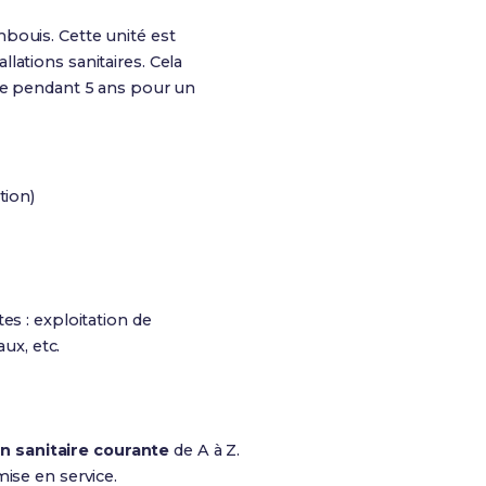
bouis. Cette unité est
lations sanitaires
. Cela
ote pendant 5 ans pour un
tion)
tes : exploitation de
ux, etc.
on sanitaire courante
de A à Z.
ise en service.