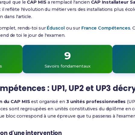
marqué que le
CAP MIS
a remplacé l'ancien
CAP Installateur Sa
l reflète l'évolution du métier vers des installations plus éco
n dans l'article.
complet, rends-toi sur
Éduscol
ou sur
France Compétences
. 
nd de toi le jour de l'examen.
9
s
Savoirs fondamentaux
ompétences : UP1, UP2 et UP3 décr
on du CAP MIS
est organisé en
3 unités professionnelles
(UP
s sont regroupées en unités constitutives du diplôme en coh
ue bloc correspond à une épreuve que tu passeras à l'examen
ion d'une intervention