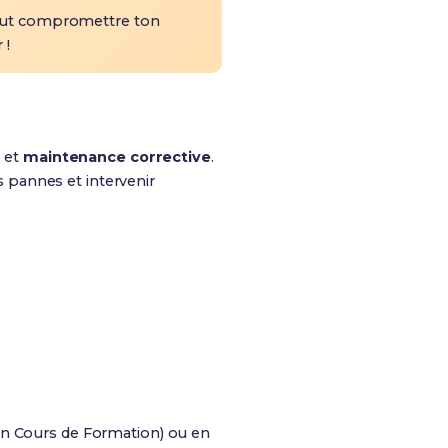
peut compromettre ton
 !
e
et
maintenance corrective
.
es pannes et intervenir
 en Cours de Formation) ou en