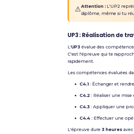
Attention :
L'UP2 représ
⚠️
diplôme, même si tu réus
UP3 : Réalisation de tr
L'
UP3
évalue des compétences
C'est l'épreuve qui te rapproch
rapidement.
Les compétences évaluées dan
C4.1
: Échanger et rend
C4.2
: Réaliser une mise 
C4.3
: Appliquer une pr
C4.4
: Effectuer une opé
L'épreuve dure
3 heures
avec