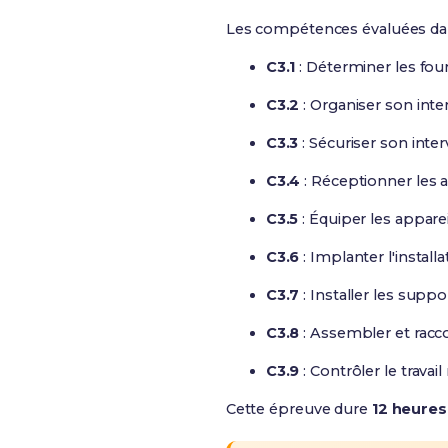
Les compétences évaluées dan
C3.1
: Déterminer les fou
C3.2
: Organiser son inte
C3.3
: Sécuriser son inter
C3.4
: Réceptionner les
C3.5
: Équiper les apparei
C3.6
: Implanter l'installa
C3.7
: Installer les suppo
C3.8
: Assembler et racco
C3.9
: Contrôler le travail 
Cette épreuve dure
12 heures