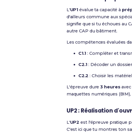
L'
UP1
évalue ta capacité à
prép
d'ailleurs
commune aux spéciali
signifie que si tu échoues au 
autre CAP du bâtiment.
Les compétences évaluées dan
C1.1
: Compléter et trans
C2.1
: Décoder un dossier 
C2.2
: Choisir les matérie
L'épreuve dure
3 heures
avec
maquettes numériques (BIM), vér
UP2 : Réalisation d'ou
L'
UP2
est l'épreuve pratique pa
C'est ici que tu montres ton s